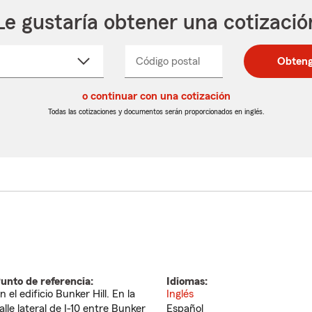
Le gustaría obtener una cotizació
cione
Código postal
Ingresa
Ingresa
Obteng
_____
un
un
re
código
código
cto
o continuar con una cotización
postal
postal
de
de
Todas las cotizaciones y documentos serán proporcionados en inglés.
egable
5
5
dígitos
dígitos
unto de referencia:
Idiomas:
n el edificio Bunker Hill. En la
Inglés
alle lateral de I-10 entre Bunker
Español