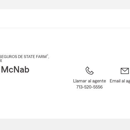
Pasar
al
contenido
principal
®
SEGUROS DE STATE FARM
,
TX
t McNab
Llamar al agente
Email al a
713-520-5556