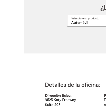
¿
Seleccione un producto
Selec
un
nomb
de
produ
del
menú
despl
Detalles de la oficina:
Dirección física:
P
9525 Katy Freeway
E
Suite 495
c