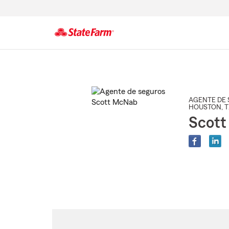
Comienzo
del
contenido
principal
AGENTE DE 
HOUSTON
, 
Scot