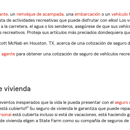
ante
, un
remolque de acampada
, una
embarcación
o un
vehículo 
ista de actividades recreativas que puede disfrutar con ellos! Los 
a la carretera, el agua o los senderos, asegúrese de que sus vehí
 recreativos. Proteja sus artículos más preciados dondequiera qu
ott McNab en Houston, TX, acerca de una cotización de seguro de
n agente
para obtener una cotización de seguro de vehículos recre
e vivienda
eventos inesperados que la vida le pueda presentar con el
seguro 
1
stá cubierto?
Su seguro de vivienda le garantiza que puede repa
rsonal
está cubierta incluso si está de vacaciones, está haciendo g
de vivienda eligen a State Farm como su compañía de seguros de 