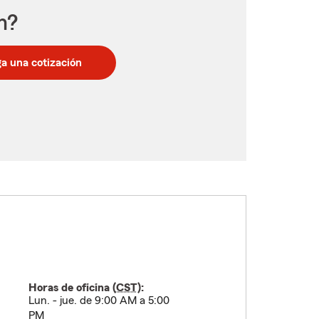
n?
a una cotización
Horas de oficina (
CST
):
Lun. - jue. de 9:00 AM a 5:00
PM