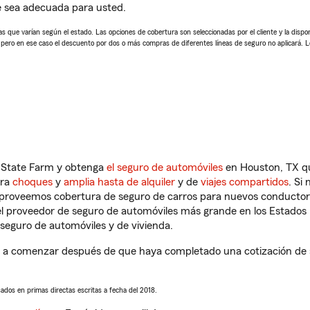
e sea adecuada para usted.
 que varían según el estado. Las opciones de cobertura son seleccionadas por el cliente y la disponib
, pero en ese caso el descuento por dos o más compras de diferentes líneas de seguro no aplicará. 
n State Farm y obtenga
el seguro de automóviles
en Houston, TX qu
tra
choques
y
amplia hasta de alquiler
y de
viajes compartidos
. Si
s proveemos cobertura de seguro de carros para nuevos conductores
l proveedor de seguro de automóviles más grande en los Estados
seguro de automóviles y de vivienda.
a comenzar después de que haya completado una cotización de seg
sados en primas directas escritas a fecha del 2018.