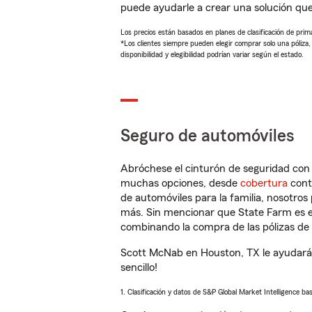
puede ayudarle a crear una solución qu
Los precios están basados en planes de clasificación de primas
*Los clientes siempre pueden elegir comprar solo una póliza
disponibilidad y elegibilidad podrían variar según el estado.
Seguro de automóviles
Abróchese el cinturón de seguridad co
muchas opciones, desde
cobertura
con
de automóviles para la familia, nosotro
más. Sin mencionar que State Farm es e
combinando la compra de las pólizas de 
Scott McNab en Houston, TX le ayudará 
sencillo!
1. Clasificación y datos de S&P Global Market Intelligence ba